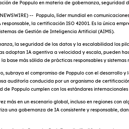
utación de Poppulo en materia de gobernanza, seguridad d
EWSWIRE) -- Poppulo, líder mundial en comunicaciones in
 responsable, la certificación ISO 42001. Es la única empr
temas de Gestión de Inteligencia Artificial (AIMS).
anza, la seguridad de los datos y la escalabilidad los pil
ras adoptan IA agentiva a velocidad y escala, pueden hac
a base más sólida de prácticas responsables y sistemas re
to, subraya el compromiso de Poppulo con el desarrollo y 
rosa auditoría conducida por un organismo de certificació
d de Poppulo cumplen con los estándares internacionales 
 más en un escenario global, incluso en regiones con alg
tiza una gobernanza de IA consistente y responsable, dan