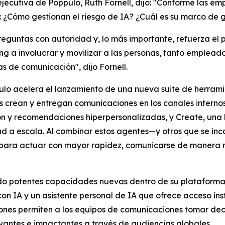
ejecutiva de Poppulo, Ruth Fornell, dijo: "Conforme las e
es: ¿Cómo gestionan el riesgo de IA? ¿Cuál es su marco 
preguntas con autoridad y, lo más importante, refuerza el
g a involucrar y movilizar a las personas, tanto emplead
as de comunicación", dijo Fornell.
ppulo acelera el lanzamiento de una nueva suite de herra
crean y entregan comunicaciones en los canales internos y
ón y recomendaciones hiperpersonalizadas, y
Create,
una 
d a escala. Al combinar estos agentes—y otros que se in
ara actuar con mayor rapidez, comunicarse de manera más
do potentes capacidades nuevas dentro de su plataforma
on IA y un asistente personal de IA que ofrece acceso in
ones permiten a los equipos de comunicaciones tomar deci
evantes e impactantes a través de audiencias globales.