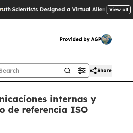
entists Designed a Virtual Alien Lifeform to Hunt 
View all
Provided by AGP
Share
nicaciones internas y
to de referencia ISO