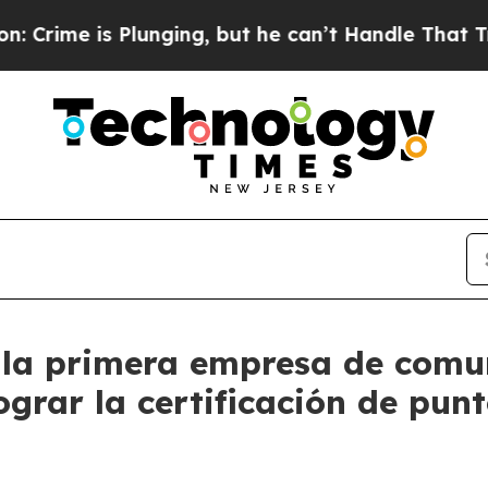
is Plunging, but he can’t Handle That Truth
Sci
 la primera empresa de comu
lograr la certificación de pun