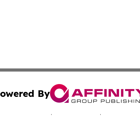
owered By
ubmit Press Release
Terms & Conditions
Copyright/DMCA
. dba Affinity Group Publishing & Technology Times New J