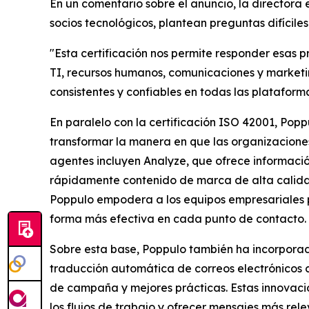
En un comentario sobre el anuncio, la directora 
socios tecnológicos, plantean preguntas difícil
"Esta certificación nos permite responder esas 
TI, recursos humanos, comunicaciones y marketin
consistentes y confiables en todas las plataform
En paralelo con la certificación ISO 42001, Po
transformar la manera en que las organizaciones 
agentes incluyen
Analyze,
que ofrece informaci
rápidamente contenido de marca de alta calida
Poppulo empodera a los equipos empresariales p
forma más efectiva en cada punto de contacto.
Sobre esta base, Poppulo también ha incorpora
traducción automática de correos electrónicos c
de campaña y mejores prácticas. Estas innovaci
los flujos de trabajo y ofrecer mensajes más rel