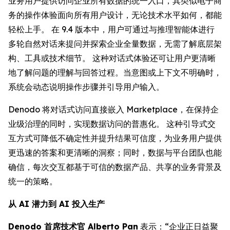
业务用户提供访问企业所有数据的统一入口，其类似电子商
务的操作体验面向所有用户设计，无论技术水平如何，都能
轻松上手。 在 9.4 版本中，用户可通过与推理智能体进行
多轮自然对话来提问并探索企业全量数据，无需了解底层架
构、工具或技术细节。 这种对话式体验还可让用户更清晰
地了解问题的理解与回答过程。当意图或上下文不明确时，
系统会动态说明操作步骤并引导用户输入。
Denodo 将对话式访问直接嵌入 Marketplace，在保持企
业级治理的同时，实现数据访问的普惠化。 这种引导式交
互方式可降低不确定性并提升结果可信度，为业务用户提供
更迅速的答案和更清晰的洞察；同时，数据与平台团队也能
确信，每次交互都基于可信的数据产品、共享的业务背景及
统一的策略。
从 AI 潜力到 AI 投入生产
Denodo 首席技术官 Alberto Pan
表示：“企业正日益聚